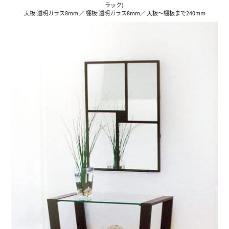
ラック)
天板:透明ガラス8mm ／ 棚板:透明ガラス8mm／ 天板〜棚板まで240mm