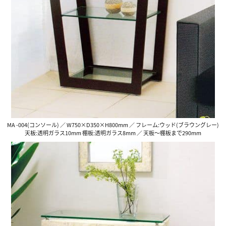
MA -004(コンソール) ／ W750×D350×H800mm ／ フレーム:ウッド(ブラウングレー)
天板:透明ガラス10mm 棚板:透明ガラス8mm ／ 天板〜棚板まで290mm