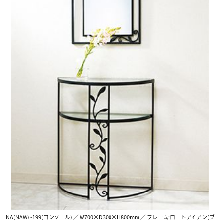
NA(NAW) -199(コンソール) ／ W700×D300×H800mm ／ フレーム:ロートアイアン(ブ