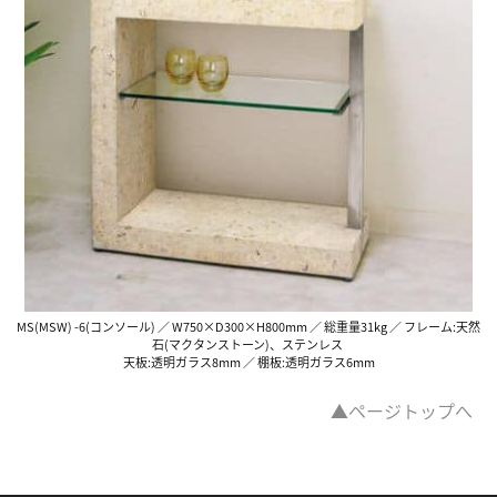
MS(MSW) -6(コンソール) ／ W750×D300×H800mm ／ 総重量31kg ／ フレーム:天然
石(マクタンストーン)、ステンレス
天板:透明ガラス8mm ／ 棚板:透明ガラス6mm
▲ページトップへ