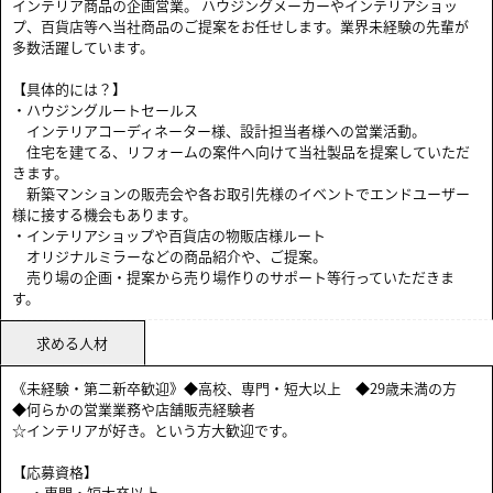
インテリア商品の企画営業。 ハウジングメーカーやインテリアショッ
プ、百貨店等へ当社商品のご提案をお任せします。業界未経験の先輩が
多数活躍しています。
【具体的には？】
・ハウジングルートセールス
インテリアコーディネーター様、設計担当者様への営業活動。
住宅を建てる、リフォームの案件へ向けて当社製品を提案していただ
きます。
新築マンションの販売会や各お取引先様のイベントでエンドユーザー
様に接する機会もあります。
・インテリアショップや百貨店の物販店様ルート
オリジナルミラーなどの商品紹介や、ご提案。
売り場の企画・提案から売り場作りのサポート等行っていただきま
す。
求める人材
《未経験・第二新卒歓迎》◆高校、専門・短大以上 ◆29歳未満の方
◆何らかの営業業務や店舗販売経験者
☆インテリアが好き。という方大歓迎です。
【応募資格】
・専門・短大卒以上