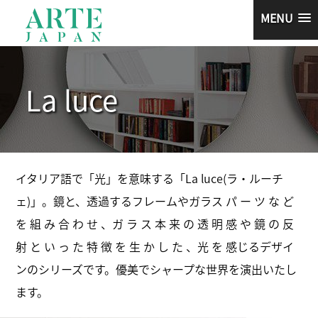
MENU
La luce
イタリア語で「光」を意味する「La luce(ラ・ルーチ
ェ)」。鏡と、透過するフレームやガラス パ ー ツ な ど
を 組 み 合 わ せ 、ガ ラ ス 本 来 の 透 明 感 や 鏡 の 反
射 と い っ た 特 徴 を 生 か し た 、光 を 感じるデザイ
ンのシリーズです。優美でシャープな世界を演出いたし
ます。