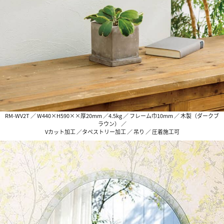
RM-WV2T ／ W440×H590××厚20mm ／4.5kg ／ フレーム巾10mm ／ 木製（ダークブ
ラウン） ／
Vカット加工 ／タペストリー加工 ／ 吊り ／ 圧着施工可