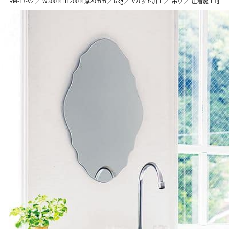
RM-17-V2 ／ W300×H1200×厚20mm ／ 6kg ／ Vカット加工 ／ 吊り ／ 圧着施工可