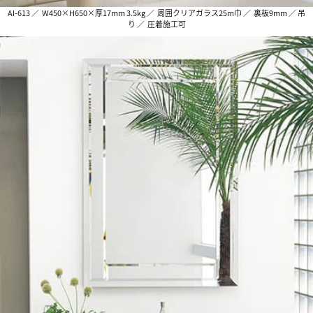
AI-613 ／ W450×H650×厚17mm 3.5kg ／ 周囲クリアガラス25m巾 ／ 裏板9mm ／ 吊
り ／ 圧着施工可