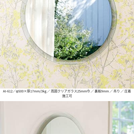
AI-612／φ500×厚17mm/3kg ／ 周囲クリアガラス25mm巾 ／ 裏板9mm ／ 吊り ／ 圧着
施工可