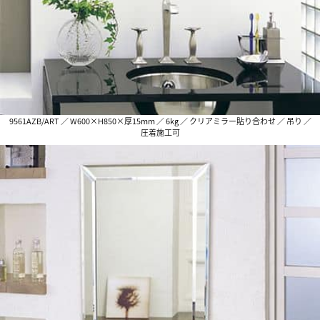
9561AZB/ART ／ W600×H850×厚15mm ／ 6kg ／ クリアミラー貼り合わせ ／ 吊り ／
圧着施工可