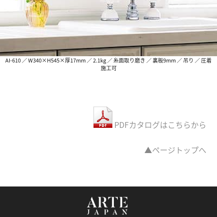
AI-610 ／ W340×H545×厚17mm ／ 2.1kg ／ 糸面取り磨き ／ 裏板9mm ／ 吊り ／ 圧着
施工可
PDFカタログはこちらから
▲ページトップへ