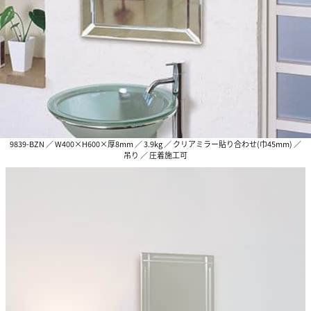
9839-BZN ／ W400×H600×厚8mm ／ 3.9kg ／ クリアミラー貼り合わせ(巾45mm) ／
吊り ／ 圧着施工可