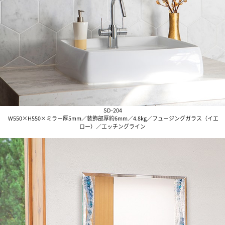
SD-204
W550×H550×ミラー厚5mm／装飾部厚約6mm／4.8kg／フュージングガラス（イエ
ロー）／エッチングライン