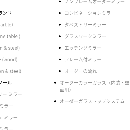
ノンフレームオーダーミラー
ランド
コンビネーションミラー
（marble）
タペストリーミラー
ne table )
グラスワークミラー
n & steel)
エッチングミラー
e (wood)
フレーム付ミラー
on & steel)
オーダーの流れ
ソール
オーダーカラーガラス（内装・壁
面用）
リー ミラー
オーダーガラストップシステム
 ミラー
ェ ミラー
 ミラー